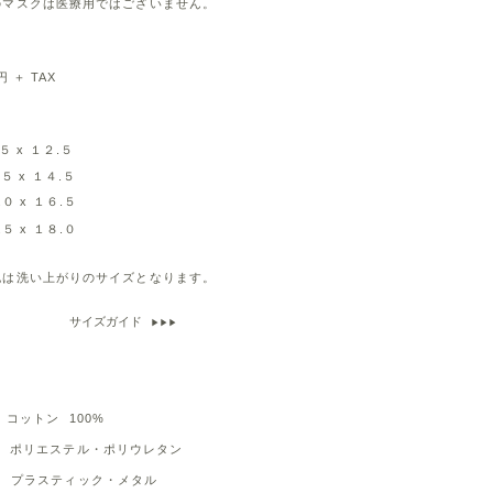
のマスクは医療用ではございません。
 ＋ TAX
x １２.５
５ x １４.５
０ x １６.５
５ x １８.０
表記は洗い上がりのサイズとなります。
サイズガイド
▶︎▶︎▶︎
トン 100%
ポリエステル・ポリウレタン
 プラスティック・メタル