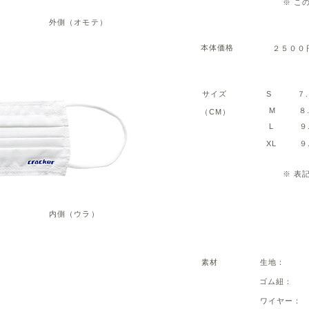
※ こ
外側（オモテ）
本体価格
２５００円
サイズ S ７.５ 
M ８.
（CM）
L ９.
XL ９.
​※ 
内側（ウラ）
素材 生地： コッ
ゴム紐： 
ワイヤー：