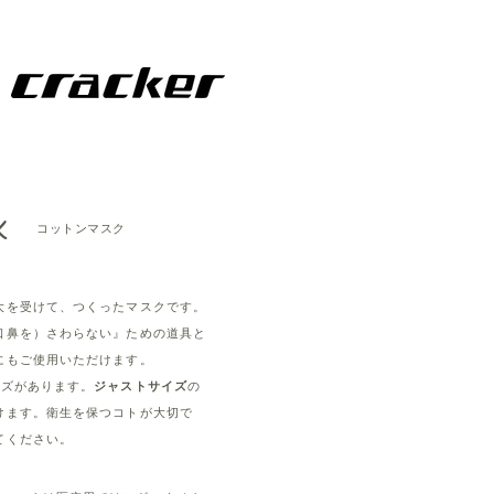
K
コットンマスク
大を受けて、つくったマスクです。
口鼻を）さわらない』ための道具
と
にもご使用いただけます。
イズがあります。
ジャストサイズ
の
けます。衛生を保つコトが大切で
てください。