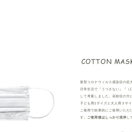
COTTON MAS
新型コロナウィルス感染症の拡
日常生活で『うつさない』『（
して考案しました。花粉症の方
子ども用1サイズと大人用３サ
ご着用で効果的にご使用いただ
す。
ご使用後はしっかり洗浄
し